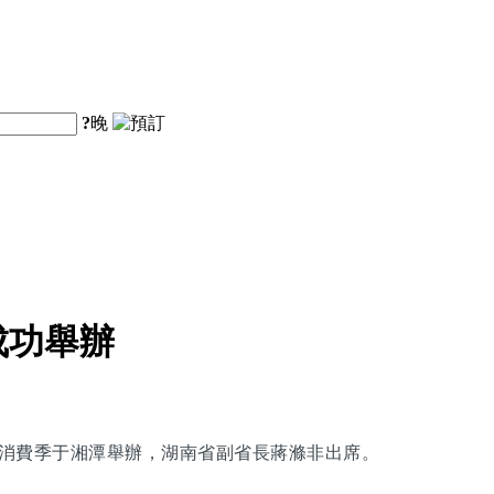
?
晚
成功舉辦
旅購物消費季于湘潭舉辦，湖南省副省長蔣滌非出席。