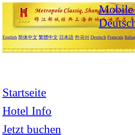
Mobile 
Deutsc
English
简体中文
繁體中文
日本語
한국어
Deutsch
Français
Itali
Startseite
Hotel Info
Jetzt buchen