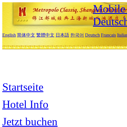
Mobile 
Deutsc
English
简体中文
繁體中文
日本語
한국어
Deutsch
Français
Itali
Startseite
Hotel Info
Jetzt buchen