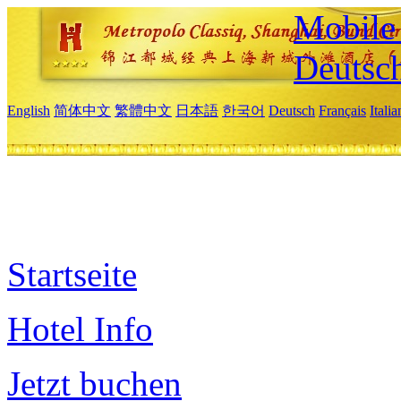
Mobile 
Deutsc
English
简体中文
繁體中文
日本語
한국어
Deutsch
Français
Itali
Startseite
Hotel Info
Jetzt buchen