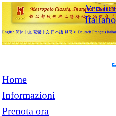
Version
Italiano
English
简体中文
繁體中文
日本語
한국어
Deutsch
Français
Itali
Home
Informazioni
Prenota ora