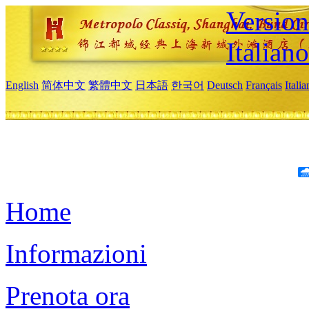
Version
Italiano
English
简体中文
繁體中文
日本語
한국어
Deutsch
Français
Itali
Home
Informazioni
Prenota ora