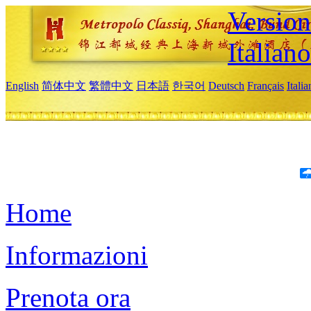
Version
Italiano
English
简体中文
繁體中文
日本語
한국어
Deutsch
Français
Itali
Home
Informazioni
Prenota ora