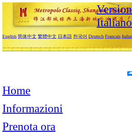
Version
Italiano
English
简体中文
繁體中文
日本語
한국어
Deutsch
Français
Itali
Home
Informazioni
Prenota ora