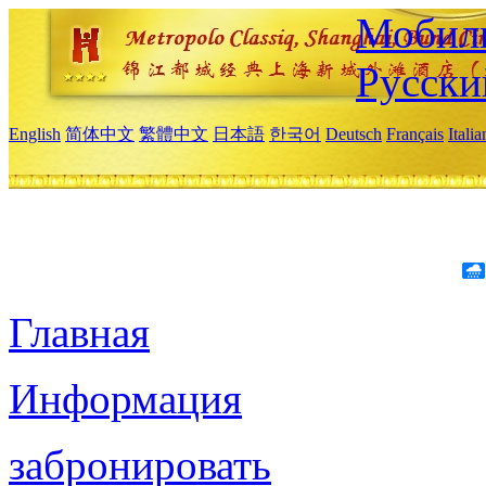
Мобиль
Русски
English
简体中文
繁體中文
日本語
한국어
Deutsch
Français
Itali
Главная
Информация
забронировать