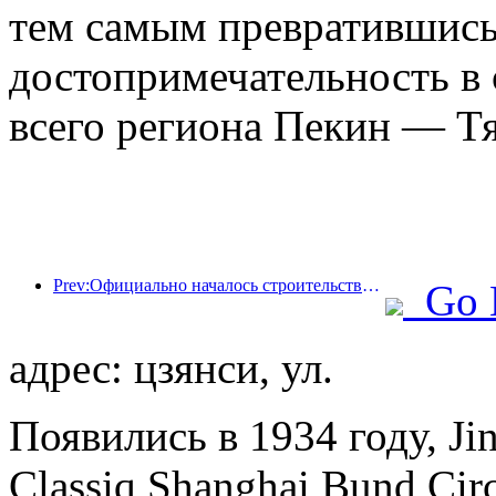
тем самым превратившись
достопримечательность в 
всего региона Пекин — Т
Prev:Официально началось строительство жилого комплекса 'Сиань Цюйцзян Тайпинфан', общая площадь застройки которого составляет 137 000 квадратных метров.
Go 
адрес: цзянси, ул.
Появились в 1934 году, Ji
Classiq,Shanghai Bund Circ