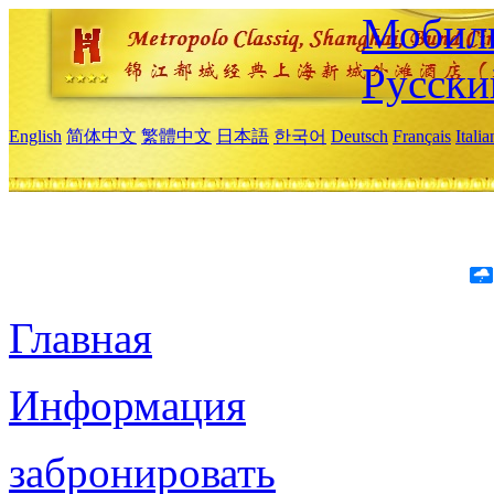
Мобиль
Русски
English
简体中文
繁體中文
日本語
한국어
Deutsch
Français
Itali
Главная
Информация
забронировать