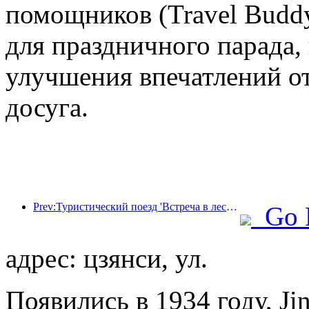
помощников (Travel Budd
для праздничного парада,
улучшения впечатлений от
досуга.
Prev:Туристический поезд 'Встреча в лесу Хулунбуир - Экспресс Дасинганлин - Поезд 'Звездный свет' - Путешествие в Тяньи' совершает свой первый рейс.
Go 
адрес: цзянси, ул.
Появились в 1934 году, Ji