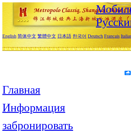
Мобиль
Русски
English
简体中文
繁體中文
日本語
한국어
Deutsch
Français
Itali
Главная
Информация
забронировать