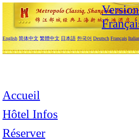
Versio
Françai
English
简体中文
繁體中文
日本語
한국어
Deutsch
Français
Itali
Accueil
Hôtel Infos
Réserver