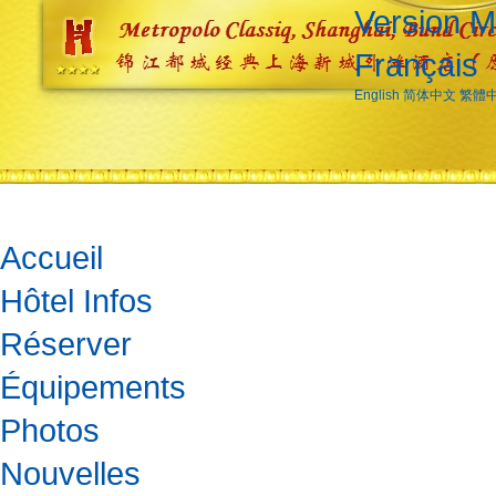
Version M
Français
English
简体中文
繁體
Accueil
Hôtel Infos
Réserver
Équipements
Photos
Nouvelles