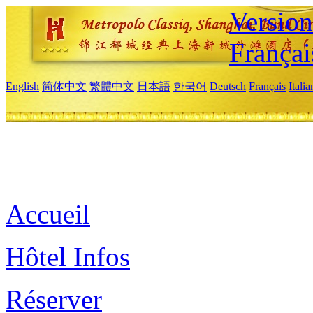
Versio
Françai
English
简体中文
繁體中文
日本語
한국어
Deutsch
Français
Itali
Accueil
Hôtel Infos
Réserver