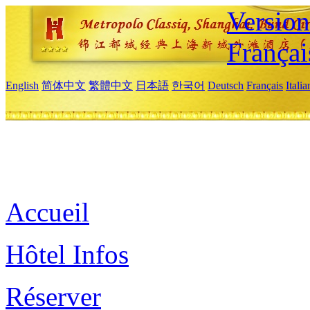
Versio
Françai
English
简体中文
繁體中文
日本語
한국어
Deutsch
Français
Itali
Accueil
Hôtel Infos
Réserver