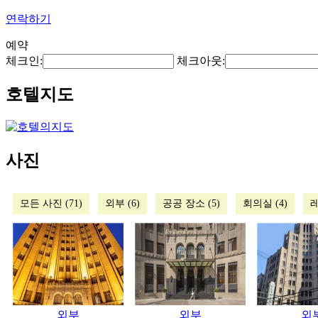
연락하기
예약
체크인:
체크아웃:
호텔지도
사진
모든 사진 (71)
외부 (6)
공공 장소 (5)
회의실 (4)
레
외부
외부
외